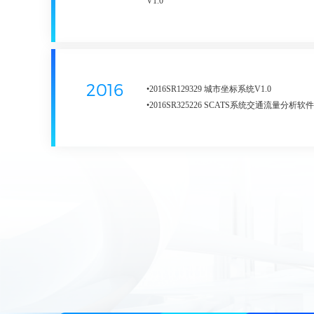
V1.0
件
共交通线网规划系统v1.0
•2025SR2288856 基于AIGC的数智化项目
•2019SR0227563 交通年报查询APP软件V1.0
•2023SR1550840 基于统计源数据的交通碳
•2021SR2106220 复杂干线公共交通网络稳
V1.0
•2019SR0341220 外市籍机动车运行分析系统
V1.0
析系统v1.0
•2019SR0484061 不动产三维确权信息管理
•2023SR0375944 基于人口就业分布的多公
IPMS】V1.0
址优化系统V1.0
•2019SR0491687 城市交通运行分析系统
•2023SR0329690 面向国土空间规划的土地
2016
•2016SR129329 城市坐标系统V1.0
•2019SR0544981 不动产三维确权冲突检测系统
同发展评价与优化系统V1.0
•2016SR325226 SCATS系统交通流量分析软件V
•2019SR1258190 广州市机动车出行特征展示系
•2019SR1378543 广州市公交线网数据爬取程序
•2019SR1325446 广州交通通勤出行时空特
台V1.0