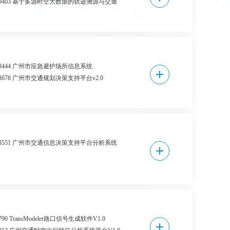
0290403 基于多源时空大数据的轨迹溯源与交通
软件V1.0
0228331 综合交通枢纽换乘体检评估系统V1.0
0411154 生态系统碳汇核算管理系统v1.0
0585436 存量建设用地复合利用分析系统V1.0
1127789 城市时空交通数据查询系统
0428444 广州市应急避护场所信息系统
1166468 基于客流效益和土地价值的站点功能级
0433678 广州市交通规划决策支持平台v2.0
1403326 地铁站交通接驳设施配置分析系统V1.0
1840005 基于时空演化和因果推断的城市活动模
1403327 地铁TOD综合开发经济测算分析系统
化平台
1567559 基于出行基因的因果推断ABM系统
1391562 面向国土空间规划的多交通设施等时圈
1840014 基于时空推演的广义人口预测模型系统
统
0698551 广州市交通信息决策支持平台分析系统
1839963 扩展人口合成模型系统
1410658 轨道交通场站综合开发成本收益分析系
1840004 基于AIGC的交通现状评估分析报告自动
0698559 广州市交通信息决策支持平台展示系统
1420576 城市轨道交通TOD评估分析系统v1.0
1839976 第十五届全运会和残特奥会广州赛区交
1221769 交通可达性评价与展示系统V1.0
系统
0049783 广州市电动汽车充电基础设施信息系统
1839962 交通规划时空数据共享与应用系统
1844579 广州市应急避护场所综合信息服务系统
4790 TransModeler路口信号生成软件V1.0
0460871 城市集中建设区通风廊道模拟与控制系