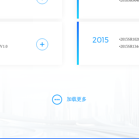
•2018SR
统V1.0
信息地图系统
•2018SR9
排放核算软件
定性的优化分
•2018SR1
系统【简称：
共交通设施选
利用与交通协
2015
•2015SR
V1.0
1.0
•2015SR
统V1.0
•2015SR
V1.0
V1.0
征分析系统平
加载更多