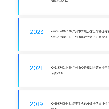
测算系统V1.0
•2025SR1855547 城市时空数据查询智能体小程
•2025SR2148586 市政基础设施用地节约集
V1.0
•2025SR2148761 交通实景三维数字化管理系统
•2025SR2149031 交通规划图集管理系统V1.0
2023
•2023SR0100146 广州市常规公交运作特征
•2025SR2148711 海岸带碳汇全链条开发决
•2023SR0100147 广州市骑行大数据分析系统
V1.0
•2023SR0111165 黄埔区交通治理模型支持
•2025SR2148856 广州市土地征收政府信息
•2023SR0133104 出行路径流量分配测算系统V
V1.0
•2023SR0577156 广州市高速公路数据可视
•2025SR2148829 广州市千里乡村风景道应用系
•2023SR0577167 基于MaaS理念的交通分
•2025SR2148890 广州市批而未供土地数据
V1.0
2021
•2021SR0614480 广州市交通规划决策支持
V1.0
•2023SR0622551 自然资源资产清查数据处
系统V1.0
•2025SR2149120 广州市交通年报通用指标A
V1.0
•2021SR0614481 基于LSTM的交通量短时预测
V1.0
•2023SR0895351 高速公路交通运行及重点
•2021SR2006084 广州市交通规划决策支持
•2025SR2148918 广州市交通基础设施三年
V1.0
分析系统v1.0
库信息管理平台V1.0
•2023SR0907192 国有企业存量用地数据管理
•2021SR2006559 广州市交通规划决策支持
•2025SR2148973 广州市公开土地市场情况
•2023SR0502810 存量建设用地数据管理系统
分析系统v1.0
统V1.0
2019
•2019SR0993481 基于手机信令数据的出行
•2023SR1251936 基于闸机数据的停车场动
•2021SR2116479 基于土地利用的超大规模
•2025SR2155403 广东省铁路客运大数据分析平