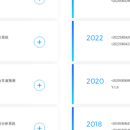
•2024SR
序V1.0
监测评估系统
约利用系统
•2024SR
•2024SR
V1.0
•2024SR
•2024SR
2022
分析系统
•2022SR
策管理系统
•2024SR
•2022SR
配优化系统
与展示系统
•2022SR
公开地图系统
•2024SR
1.0
•2022SR
型数据可视
化分析系统
V1.0
统V1.0
•2024SR
配与评估系统
•2022SR
动态监测系统
•2024SR
计算分析系
2020
平台车速预测
•2020SR
•2024SR
理与分析系统
•2022SR
V1.0
I查询系统
•2024SR
统v1.0
系统1.0
•2020SR
化系统
货运分析系统
•2022SR
平台道路交通
V1.0
实施规划项目
•2024SR
•2020SR
通保障大屏
系统
平台人口职住
•2021SR
自动化统计系
•2024SR
软著
•2024SR
2018
特征分析系统
•2018SR96
态运作评估软
多层次干线公
•2020SR
台V1.0